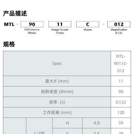
智能手机检测：零件、组装、最
汽车零件: 凸轮轴，发动机，仪表
终外观
等
产品描述
规格
MTL-
Spec
9011C-
012
最大IF (mm)
11
视野类型 (Φmm)
90
倍率. (x)
0.122
工作距离 (mm)
120
H
4.8
39
1/3型
V
3.6
29