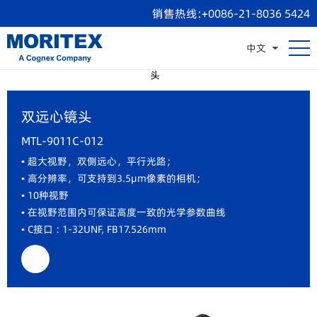
销售热线:+0086-21-8036 5424
中文
显微镜头
远心镜头
双远心镜头
微距/CCTV镜头
线扫镜
头
双远心镜头
MTL-9011C-012
▪ 超大视野，双侧远心，平行光路；
▪ 高分辨率，可支持到3.5μm像素的相机；
▪ 10种视野
▪ 在视野范围内可保证高度一致的光学参数曲线
▪ C接口 : 1-32UNF, FB17.526mm