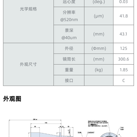
远心度
(deg.)
0.03
光学规格
分辨率
(μm)
41.8
@520nm
景深
(mm)
43.1
@40um
外径
(Φmm)
125
镜筒长
(mm)
300.6
外观尺寸
重量
(kg)
1.85
接口
C
外观图