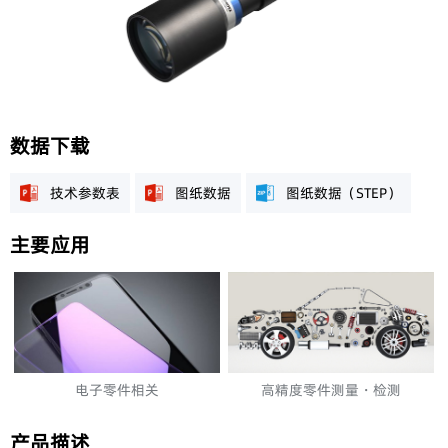
数据下载
技术参数表
图纸数据
图纸数据（STEP）
主要应用
电子零件相关
高精度零件测量・检测
智能手机检测：零件、组装、最
汽车零件: 凸轮轴，发动机，仪表
终外观
等
产品描述