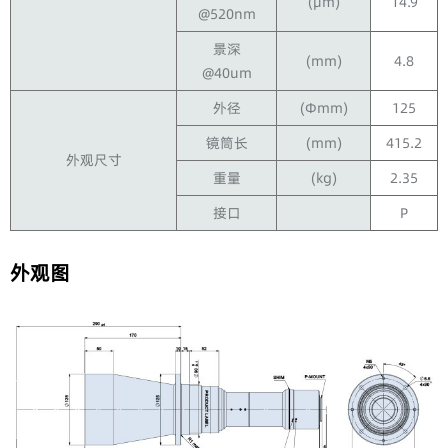
(μm)
14.9
@520nm
景深
(mm)
4.8
@40um
外径
(Φmm)
125
镜筒长
(mm)
415.2
外观尺寸
重量
(kg)
2.35
接口
P
外观图