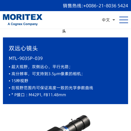
销售热线:+0086-21-8036 5424
中文
显微镜头
远心镜头
双远心镜头
微距/CCTV镜头
线扫镜
头
双远心镜头
MTL-9035P-039
▪ 超大视野，双侧远心，平行光路；
▪
高分辨率，可支持到3.5μm像素的相机；
▪
15种视野
▪
在视野范围内可保证高度一致的光学参数曲线
▪
* P接口 : M42P1, FB11.48mm